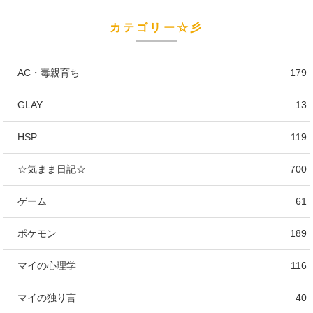
カテゴリー☆彡
AC・毒親育ち
179
GLAY
13
HSP
119
☆気まま日記☆
700
ゲーム
61
ポケモン
189
マイの心理学
116
マイの独り言
40