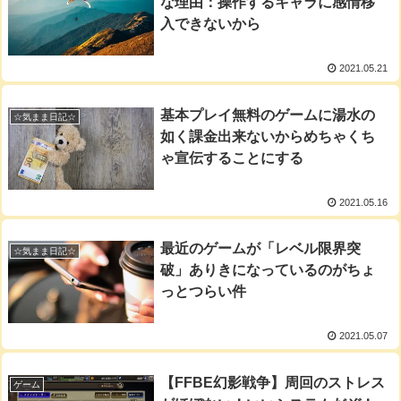
な理由：操作するキャラに感情移
入できないから
2021.05.21
基本プレイ無料のゲームに湯水の
☆気まま日記☆
如く課金出来ないからめちゃくち
ゃ宣伝することにする
2021.05.16
最近のゲームが「レベル限界突
☆気まま日記☆
破」ありきになっているのがちょ
っとつらい件
2021.05.07
【FFBE幻影戦争】周回のストレス
ゲーム