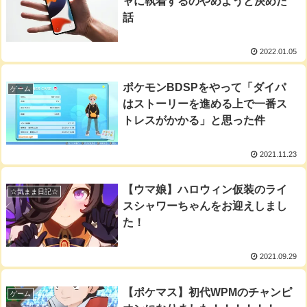
ャに執着するのやめようと決めた
話
2022.01.05
ポケモンBDSPをやって「ダイパ
ゲーム
はストーリーを進める上で一番ス
トレスがかかる」と思った件
2021.11.23
【ウマ娘】ハロウィン仮装のライ
☆気まま日記☆
スシャワーちゃんをお迎えしまし
た！
2021.09.29
【ポケマス】初代WPMのチャンピ
ゲーム