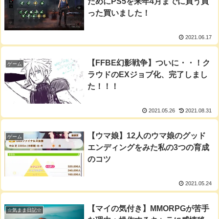
ためにPS5を来年4月までに買う買
った買いました！
2021.06.17
【FFBE幻影戦争】ついに・・！ク
ゲーム
ラウドのEXジョブ化、完了しまし
た！！！
2021.05.26
2021.08.31
【ウマ娘】12人のウマ娘のグッド
ゲーム
エンディングをみた私の3つの育成
のコツ
2021.05.24
【マイの気付き】MMORPGが苦手
☆気まま日記☆