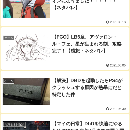
オンになりました！！！！！！
【ネタバレ】
2021.08.13
【FGO】LB6章、アヴァロン・
ゲーム
ル・フェ、星が生まれる刻、攻略
完了！【感想・ネタバレ】
2021.08.05
【解決】DBDを起動したらPS4が
ゲーム
クラッシュする原因が熱暴走だと
特定した件
2021.06.30
【マイの日常】DbDを快適にやる
☆気まま日記☆