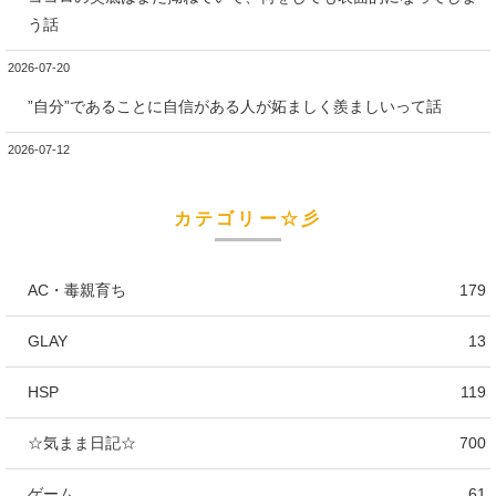
う話
2026-07-20
”自分”であることに自信がある人が妬ましく羨ましいって話
2026-07-12
カテゴリー☆彡
AC・毒親育ち
179
GLAY
13
HSP
119
☆気まま日記☆
700
ゲーム
61