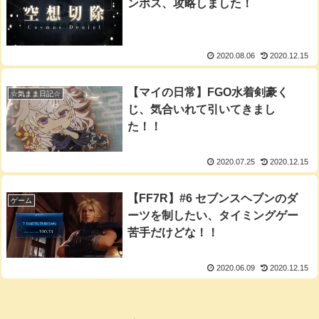
ンポス、攻略しました！
2020.08.06
2020.12.15
【マイの日常】FGO水着剣豪く
☆気まま日記☆
じ、気合いれて引いてきまし
た！！
2020.07.25
2020.12.15
【FF7R】#6 セブンスヘブンのダ
ゲーム
ーツを制したい、タイミングゲー
苦手だけどな！！
2020.06.09
2020.12.15