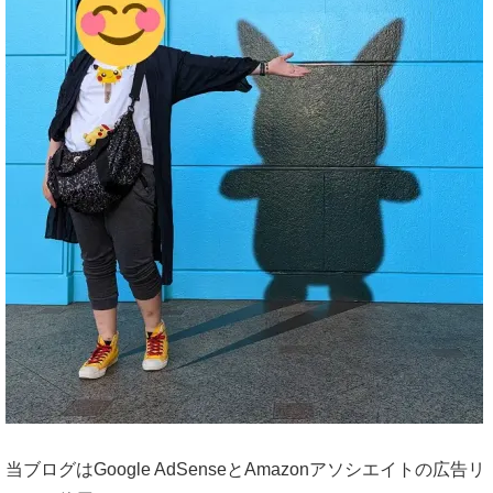
当ブログはGoogle AdSenseとAmazonアソシエイトの広告リ