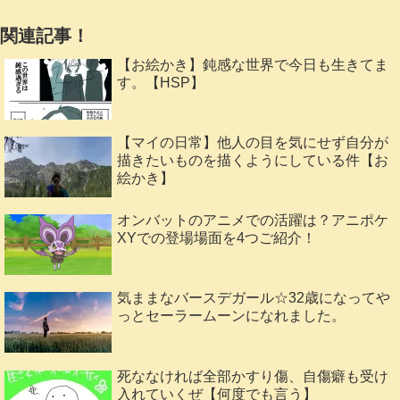
関連記事！
【お絵かき】鈍感な世界で今日も生きてま
す。【HSP】
【マイの日常】他人の目を気にせず自分が
描きたいものを描くようにしている件【お
絵かき】
オンバットのアニメでの活躍は？アニポケ
XYでの登場場面を4つご紹介！
気ままなバースデガール☆32歳になってや
っとセーラームーンになれました。
死ななければ全部かすり傷、自傷癖も受け
入れていくぜ【何度でも言う】