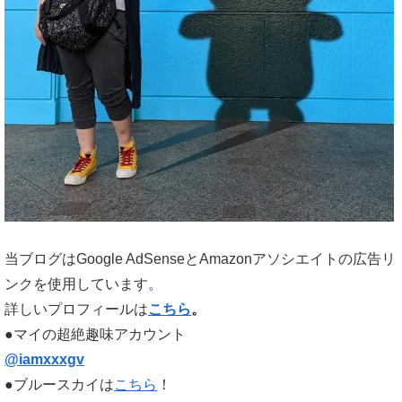
当ブログはGoogle AdSenseとAmazonアソシエイトの広告リ
ンクを使用しています。
詳しいプロフィールは
こちら
。
●マイの超絶趣味アカウント
@iamxxxgv
●ブルースカイは
こちら
！