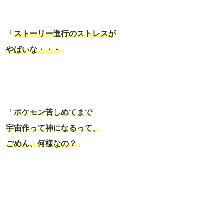
「
ストーリー進行のストレスが
やばいな・・・
」
「
ポケモン苦しめてまで
宇宙作って神になるって、
ごめん、何様なの？
」