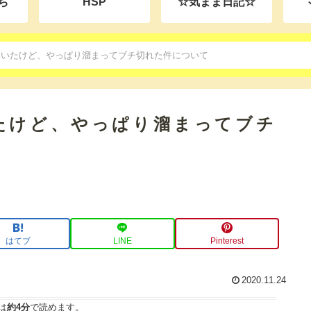
ち
HSP
☆気まま日記☆
ていたけど、やっぱり溜まってブチ切れた件について
たけど、やっぱり溜まってブチ
はてブ
LINE
Pinterest
2020.11.24
は
約4分
で読めます。