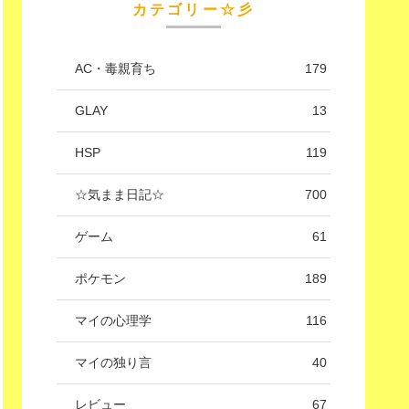
カテゴリー☆彡
AC・毒親育ち
179
GLAY
13
HSP
119
☆気まま日記☆
700
ゲーム
61
ポケモン
189
マイの心理学
116
マイの独り言
40
レビュー
67