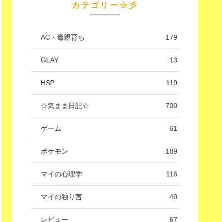
カテゴリー☆彡
AC・毒親育ち
179
GLAY
13
HSP
119
☆気まま日記☆
700
ゲーム
61
ポケモン
189
マイの心理学
116
マイの独り言
40
レビュー
67