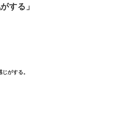
気がする」
。
感じがする。