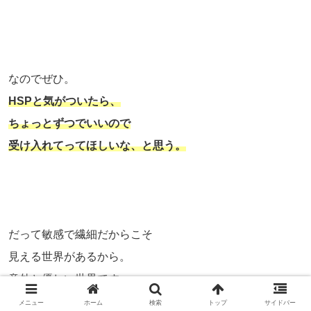
なのでぜひ。
HSPと気がついたら、
ちょっとずつでいいので
受け入れてってほしいな、と思う。
だって敏感で繊細だからこそ
見える世界があるから。
意外と優しい世界です、
さぁこっちにおいで！
メニュー
ホーム
検索
トップ
サイドバー