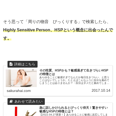
そう思って「周りの物音 びっくりする」で検索したら、
Highly Sensitive Person、HSPという概念に出会ったんで
す。
その性質、HSPかも？敏感過ぎて生きづらいHSP
の特徴とは
あらゆることに敏感すぎてなんだか毎日生きづらい、と思う
ことはないでしょうか。たとえばこんなふうに自分を責めて
しまうことはありませんか？・自分はダメだと責めてしま
う・人の気持ちを優先してしまって 自分の気持ちを押し込
めてしまう・人の気分に左右...
2017.10.14
sakurahai.com
急に話しかけられるとびっくり仰天！驚きやすい
敏感なHSPの特徴とは？
【2022.04.27更新！】あらゆることに敏感に反応してしま