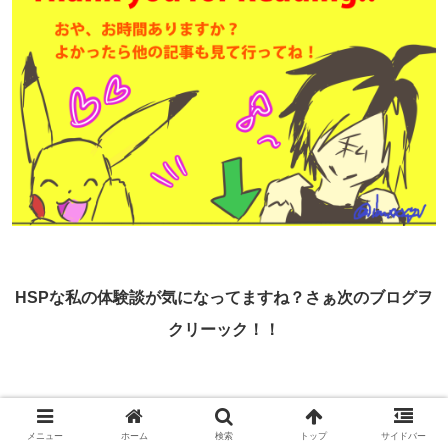
HSPな私の体験談が気になってますね？さぁ次のブログヲ
クリーック！！
【HSP】HSP特徴別、こうすると生きやすいブロ
グ集！【保存版】
メニュー
ホーム
検索
トップ
サイドバー