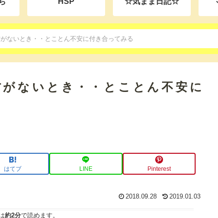
ち
HSP
☆気まま日記☆
方がないとき・・とことん不安に付き合ってみる
方がないとき・・とことん不安に
はてブ
LINE
Pinterest
2018.09.28
2019.01.03
は
約2分
で読めます。