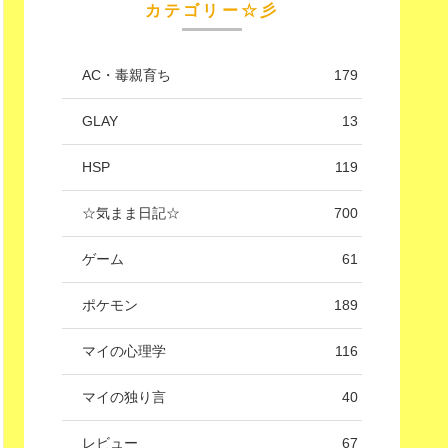
カテゴリー☆彡
AC・毒親育ち
179
GLAY
13
HSP
119
☆気まま日記☆
700
ゲーム
61
ポケモン
189
マイの心理学
116
マイの独り言
40
レビュー
67