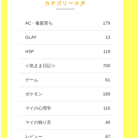
カテゴリー☆彡
AC・毒親育ち
179
GLAY
13
HSP
119
☆気まま日記☆
700
ゲーム
61
ポケモン
189
マイの心理学
116
マイの独り言
40
レビュー
67