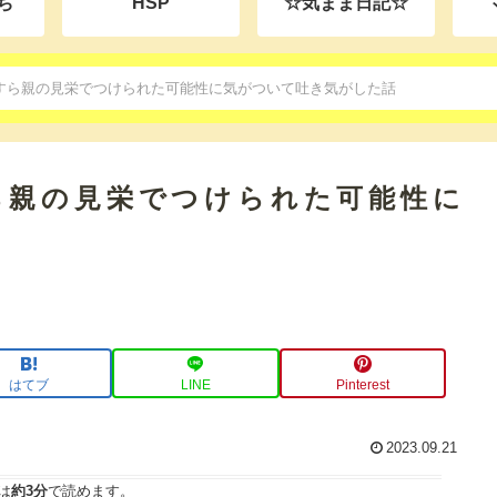
ち
HSP
☆気まま日記☆
すら親の見栄でつけられた可能性に気がついて吐き気がした話
ら親の見栄でつけられた可能性に
はてブ
LINE
Pinterest
2023.09.21
は
約3分
で読めます。