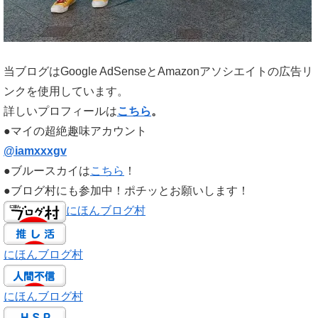
当ブログはGoogle AdSenseとAmazonアソシエイトの広告リ
ンクを使用しています。
詳しいプロフィールは
こちら
。
●マイの超絶趣味アカウント
@iamxxxgv
●ブルースカイは
こちら
！
●ブログ村にも参加中！ポチッとお願いします！
にほんブログ村
にほんブログ村
にほんブログ村