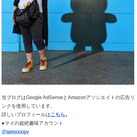
当ブログはGoogle AdSenseとAmazonアソシエイトの広告リ
ンクを使用しています。
詳しいプロフィールは
こちら
。
●マイの超絶趣味アカウント
@iamxxxgv