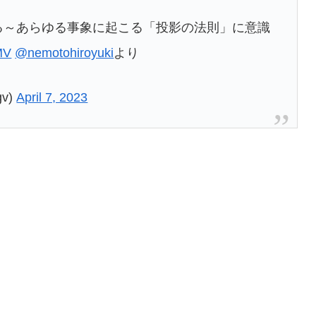
る～あらゆる事象に起こる「投影の法則」に意識
MV
@nemotohiroyuki
より
v)
April 7, 2023