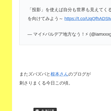
「投影」を使えば自分も世界も見えてく
を向けてみよう～
https://t.co/UqQfhADS
— マイ⚡️パルデア地方なう！⚡️ (@iamxxxg
またズバズバと
根本さん
のブログが
刺さりまくる今日この頃。