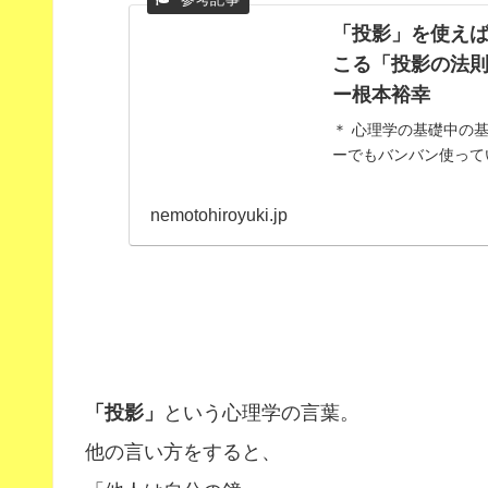
「投影」を使え
こる「投影の法則
ー根本裕幸
＊ 心理学の基礎中の
ーでもバンバン使って
nemotohiroyuki.jp
「投影」
という心理学の言葉。
他の言い方をすると、