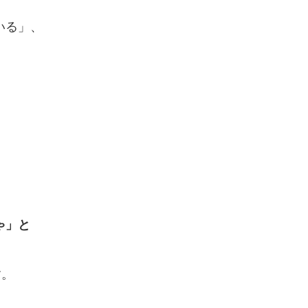
いる」、
ゃ」と
す。