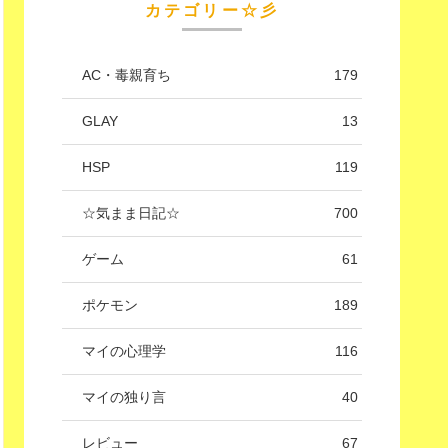
カテゴリー☆彡
AC・毒親育ち
179
GLAY
13
HSP
119
☆気まま日記☆
700
ゲーム
61
ポケモン
189
マイの心理学
116
マイの独り言
40
レビュー
67