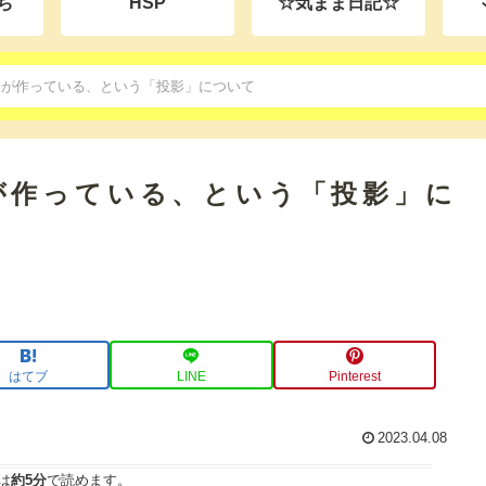
ち
HSP
☆気まま日記☆
分が作っている、という「投影」について
が作っている、という「投影」に
はてブ
LINE
Pinterest
2023.04.08
は
約5分
で読めます。