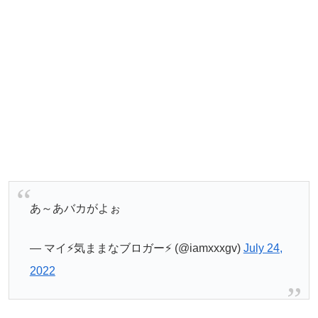
あ～あバカがよぉ
— マイ⚡️気ままなブロガー⚡️ (@iamxxxgv)
July 24,
2022