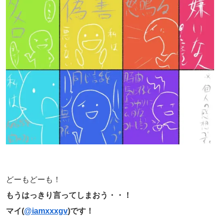
どーもどーも！
もうはっきり言ってしまおう・・！
マイ(
@iamxxxgv
)です！