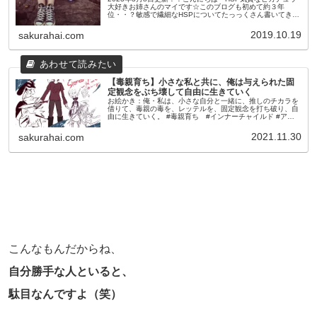
大好きお姉さんのマイです☆このブログも初めて約３年
位・・？敏感で繊細なHSPについてたっっくさん書いてきま
した。で書いている内に思ったのが・・色々書きすぎててど
れ見ていいかわかんな...
2019.10.19
sakurahai.com
【毒親育ち】小さな私と共に、俺は与えられた固
定観念をぶち壊して自由に生きていく
お絵かき：俺・私は、小さな自分と一緒に、推しのチカラを
借りて、毒親の毒を、レッテルを、固定観念を打ち破り、自
由に生きていく。 #毒親育ち #インナーチャイルド #アダ
ルトチルドレン pic.twitter.com/CcrV1SFvA7— マ...
2021.11.30
sakurahai.com
こんなもんだからね、
自分勝手な人といると、
駄目なんですよ（笑）