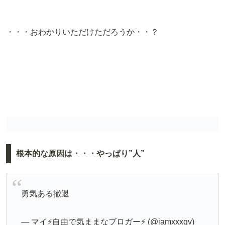
・・・おわかりいただけただろうか・・？
根本的な原因は・・・やっぱり”人”
勇気ある撤退
— マイ⚡️自由で気ままなブロガー⚡️ (@iamxxxgv)