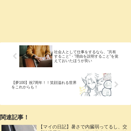
社会人として仕事をするなら、”共有
すること”・”理由を説明すること”を覚
えておいたほうが良い
【夢100】祝7周年！！笑顔溢れる世界
をこれからも！
関連記事！
【マイの日記】暑さで内臓弱ってるし、交