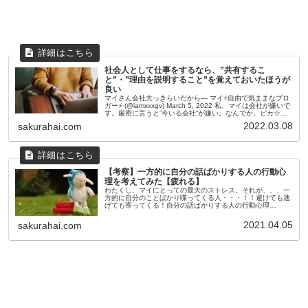
社会人として仕事をするなら、”共有するこ
と”・”理由を説明すること”を覚えておいたほうが
良い
マイさん会社大っきらいだから— マイ⚡️自由で気ままなブロ
ガー⚡️ (@iamxxxgv) March 5, 2022 私、マイは会社が嫌いで
す。厳密に言うと”今いる会社”が嫌い。なんでか。ピカ☆ス
テでも何回か触れていると思いますが、職場の...
2022.03.08
sakurahai.com
【考察】一方的に自分の話ばかりする人の行動心
理を考えてみた【疲れる】
わたくし、マイにとっての最大のストレス。それが、、、一
方的に自分のことばかり喋ってくる人・・・！！避けても逃
げても寄ってくる！自分の話ばかりする人の行動心理
は・・？どーもどーも、人と話すより一人でじっとしていた
い、マイ(@iamxxxgv）...
2021.04.05
sakurahai.com