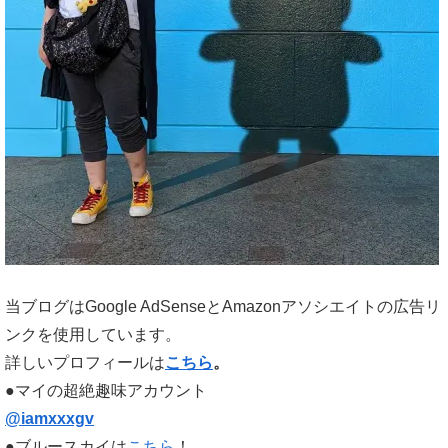
当ブログはGoogle AdSenseとAmazonアソシエイトの広告リ
ンクを使用しています。
詳しいプロフィールは
こちら
。
●マイの超絶趣味アカウント
@iamxxxgv
●ブルースカイは
こちら
！