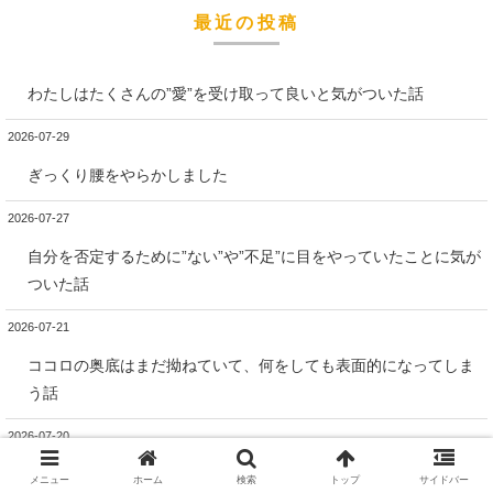
最近の投稿
わたしはたくさんの”愛”を受け取って良いと気がついた話
2026-07-29
ぎっくり腰をやらかしました
2026-07-27
自分を否定するために”ない”や”不足”に目をやっていたことに気が
ついた話
2026-07-21
ココロの奥底はまだ拗ねていて、何をしても表面的になってしま
う話
2026-07-20
”自分”であることに自信がある人が妬ましく羨ましいって話
メニュー
ホーム
検索
トップ
サイドバー