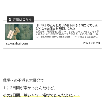
【HSP】やたらと周りの音が大きく聞こえてしん
どくなった理由を考察してみた
お絵かき：聴覚過敏で軽くパニックになっているところを早
く寝るように促す我が家のクラウドさん #マイは推しと暮
らす pic.twitter.com/GocLjSEqZd— マイ⚡️気ままなお絵かき
ブロガー (@iamxxxgv) August...
2021.08.20
sakurahai.com
職場への不満も大爆発で
主に2日間が辛かったんだけど、
その2日間、朝シャワー浴びてたんだよね・・