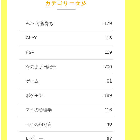
カテゴリー☆彡
AC・毒親育ち
179
GLAY
13
HSP
119
☆気まま日記☆
700
ゲーム
61
ポケモン
189
マイの心理学
116
マイの独り言
40
レビュー
67