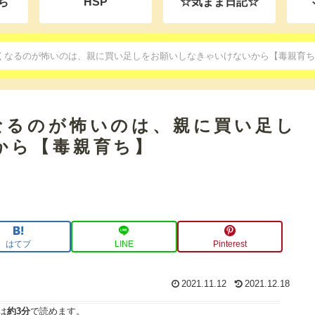
ち
HSP
☆気まま日記☆
くなるのが怖いのは、親に買い足しをお願いしなきゃいけないから【毒親育
なるのが怖いのは、親に買い足し
から【毒親育ち】
はてブ
LINE
Pinterest
2021.11.12
2021.12.18
は
約3分
で読めます。