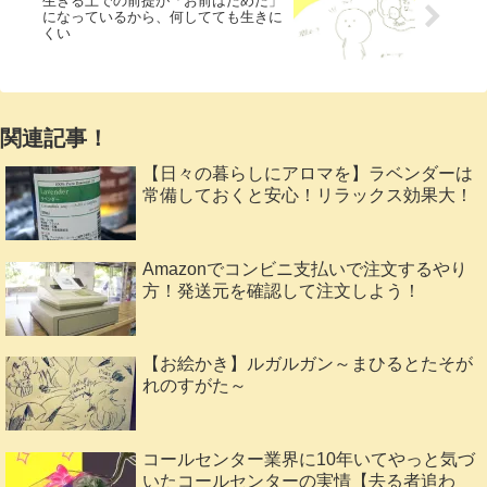
生きる上での前提が「お前はだめだ」
になっているから、何してても生きに
くい
関連記事！
【日々の暮らしにアロマを】ラベンダーは
常備しておくと安心！リラックス効果大！
Amazonでコンビニ支払いで注文するやり
方！発送元を確認して注文しよう！
【お絵かき】ルガルガン～まひるとたそが
れのすがた～
コールセンター業界に10年いてやっと気づ
いたコールセンターの実情【去る者追わ