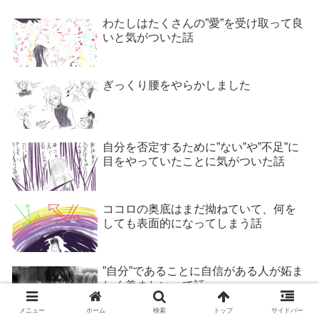
わたしはたくさんの”愛”を受け取って良
いと気がついた話
ぎっくり腰をやらかしました
自分を否定するために”ない”や”不足”に
目をやっていたことに気がついた話
ココロの奥底はまだ拗ねていて、何を
しても表面的になってしまう話
”自分”であることに自信がある人が妬ま
しく羨ましいって話
メニュー
ホーム
検索
トップ
サイドバー