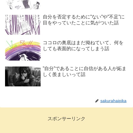
自分を否定するために”ない”や”不足”に
目をやっていたことに気がついた話
ココロの奥底はまだ拗ねていて、何を
しても表面的になってしまう話
”自分”であることに自信がある人が妬ま
しく羨ましいって話
sakurahaipika
スポンサーリンク