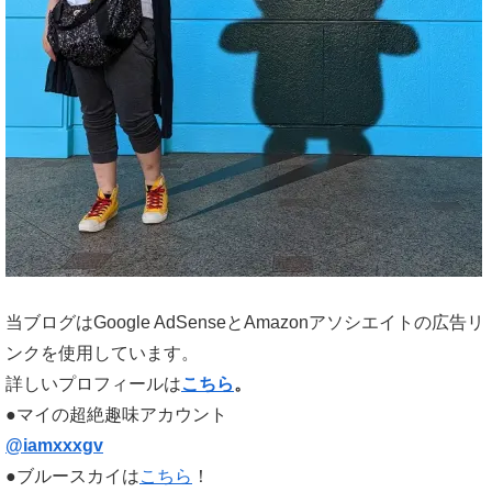
当ブログはGoogle AdSenseとAmazonアソシエイトの広告リ
ンクを使用しています。
詳しいプロフィールは
こちら
。
●マイの超絶趣味アカウント
@iamxxxgv
●ブルースカイは
こちら
！