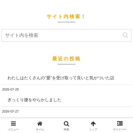
サイト内検索！
最近の投稿
わたしはたくさんの”愛”を受け取って良いと気がついた話
2026-07-29
ぎっくり腰をやらかしました
2026-07-27
自分を否定するために”ない”や”不足”に目をやっていたことに気が
ついた話
メニュー
ホーム
検索
トップ
サイドバー