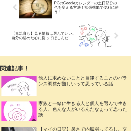
PCのGoogleカレンダーの土日部分の
色を変える方法！拡張機能で便利に使
う！
【毒親育ち】見る情報は選んでいい。
自分の秘めた心に従ってほしんだ
関連記事！
他人に求めないことと自律することのバラ
ンス調整が難しいって思っている話
家族と一緒に生きる人と個人を選んで生き
る人、色んな人がいるんだなぁって思った
話
【マイの日記】暑さで内臓弱ってるし、交