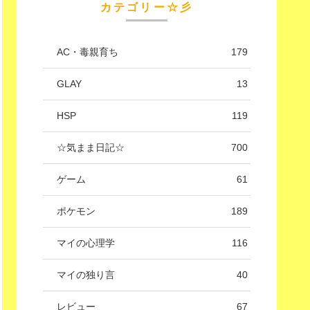
カテゴリー☆彡
AC・毒親育ち
179
GLAY
13
HSP
119
☆気まま日記☆
700
ゲーム
61
ポケモン
189
マイの心理学
116
マイの独り言
40
レビュー
67