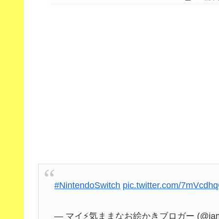
#NintendoSwitch
pic.twitter.com/7mVcd
— マイ⚡️気ままなお絵かきブロガー (@iamx