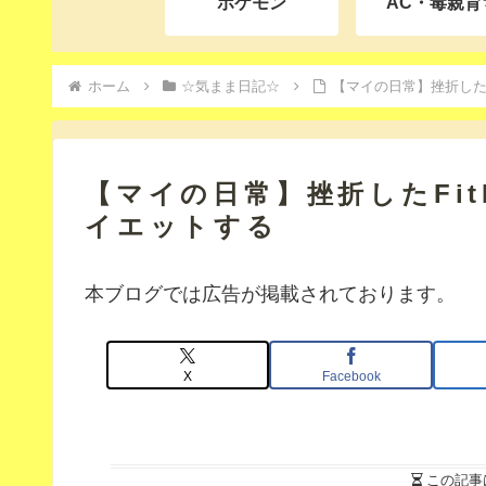
ポケモン
AC・毒親育
ホーム
☆気まま日記☆
【マイの日常】挫折したF
【マイの日常】挫折したFit
イエットする
本ブログでは広告が掲載されております。
X
Facebook
この記事