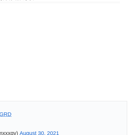
hqGRD
xxgv)
August 30, 2021