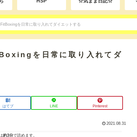
ち
HSP
☆気まま日記☆
itBoxingを日常に取り入れてダイエットする
Boxingを日常に取り入れてダ
はてブ
LINE
Pinterest
2021.08.31
は
約3分
で読めます。