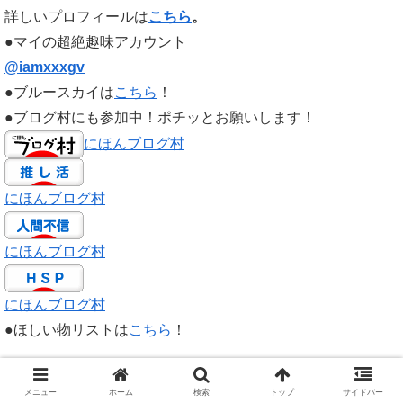
詳しいプロフィールは
こちら
。
●マイの超絶趣味アカウント
@iamxxxgv
●ブルースカイは
こちら
！
●ブログ村にも参加中！ポチッとお願いします！
にほんブログ村
にほんブログ村
にほんブログ村
にほんブログ村
●ほしい物リストは
こちら
！
サイト内検索！
メニュー
ホーム
検索
トップ
サイドバー