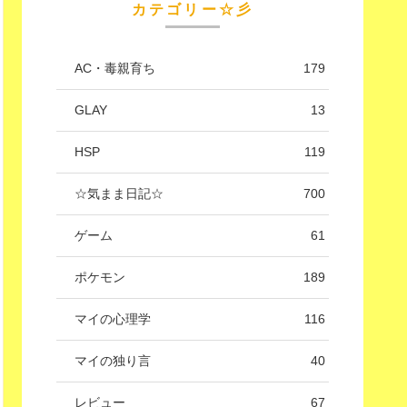
カテゴリー☆彡
AC・毒親育ち
179
GLAY
13
HSP
119
☆気まま日記☆
700
ゲーム
61
ポケモン
189
マイの心理学
116
マイの独り言
40
レビュー
67