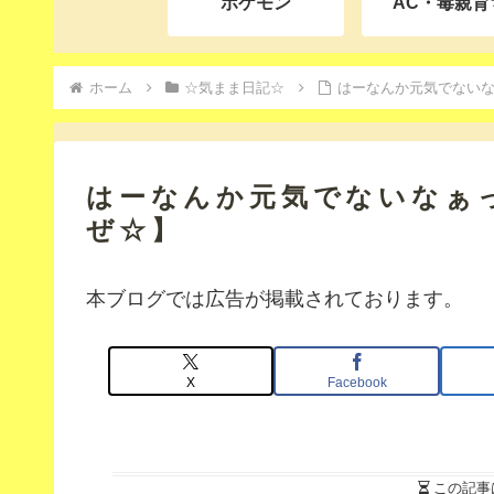
ポケモン
AC・毒親育
ホーム
☆気まま日記☆
はーなんか元気でない
はーなんか元気でないなぁ
ぜ☆】
本ブログでは広告が掲載されております。
X
Facebook
この記事