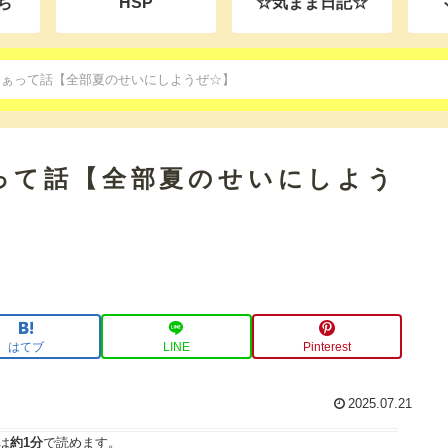
ち
HSP
☆気まま日記☆
なぁって話【全部夏のせいにしようぜ☆】
って話【全部夏のせいにしよう
はてブ
LINE
Pinterest
2025.07.21
は
約1分
で読めます。