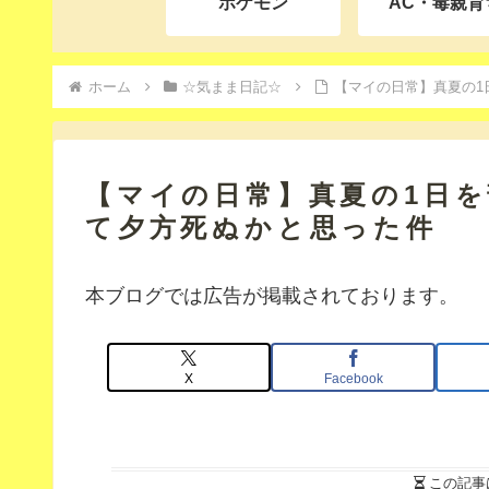
ポケモン
AC・毒親育
ホーム
☆気まま日記☆
【マイの日常】真夏の1
【マイの日常】真夏の1日
て夕方死ぬかと思った件
本ブログでは広告が掲載されております。
X
Facebook
この記事