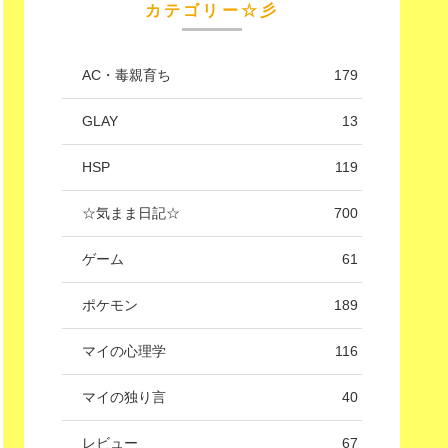
カテゴリー☆彡
AC・毒親育ち
179
GLAY
13
HSP
119
☆気まま日記☆
700
ゲーム
61
ポケモン
189
マイの心理学
116
マイの独り言
40
レビュー
67