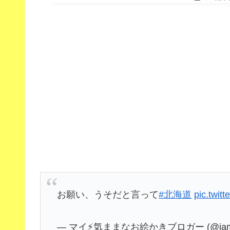
お願い、うそだと言って
#北海道
pic.twi
— マイ⚡️気ままなお絵かきブロガー (@iamx