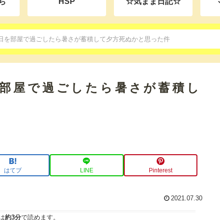
ち
HSP
☆気まま日記☆
日を部屋で過ごしたら暑さが蓄積して夕方死ぬかと思った件
を部屋で過ごしたら暑さが蓄積し
はてブ
LINE
Pinterest
2021.07.30
は
約3分
で読めます。