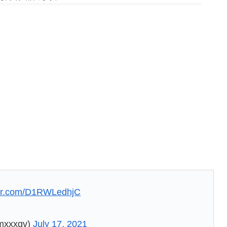
tter.com/D1RWLedhjC
xxgv)
July 17, 2021