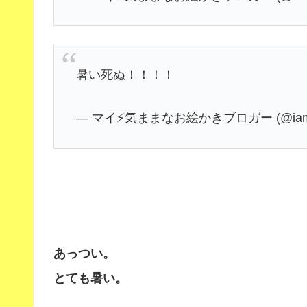
暑い死ぬ！！！！
— マイ⚡️気ままなお絵かきブロガー (@iamx
あっつい。
とても暑い。