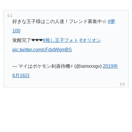
好きな王子様はこの人達！フレンド募集中☆
#夢
100
覚醒完了❤❤❤
#推し王子フォト
#オリオン
pic.twitter.com/cFdxtWgmBS
— マイはポケモン剣盾待機⚡️ (@iamxxxgv)
2019年
6月16日