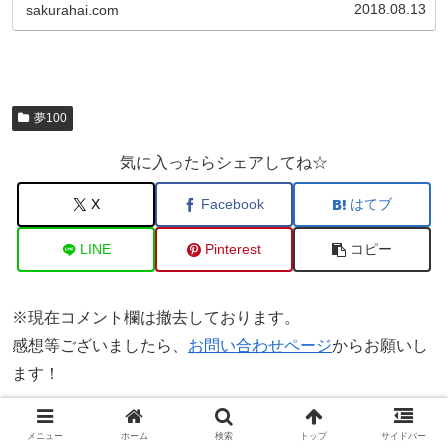
いお話...
2018.08.13
sakurahai.com
夢100
気に入ったらシェアしてね☆
X
Facebook
はてブ
LINE
Pinterest
コピー
※現在コメント欄は撤去しております。
感想等ございましたら、
お問い合わせページ
からお願いし
ます！
わたしはたくさんの”愛”を受け取って良
メニュー
ホーム
検索
トップ
サイドバー
いと気がついた話