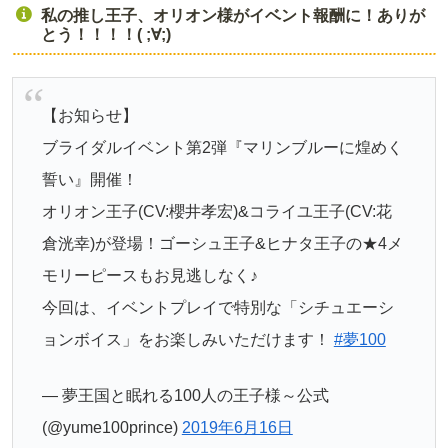
私の推し王子、オリオン様がイベント報酬に！ありが
とう！！！！( ;∀;)
【お知らせ】
ブライダルイベント第2弾『マリンブルーに煌めく
誓い』開催！
オリオン王子(CV:櫻井孝宏)&コライユ王子(CV:花
倉洸幸)が登場！ゴーシュ王子&ヒナタ王子の★4メ
モリーピースもお見逃しなく♪
今回は、イベントプレイで特別な「シチュエーシ
ョンボイス」をお楽しみいただけます！
#夢100
— 夢王国と眠れる100人の王子様～公式
(@yume100prince)
2019年6月16日