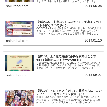
ます！2019年はなんと4周年！！おめでとうございます！今
って本当にいろんなスマホゲーム出てるじゃないです
2019.05.05
sakurahai.com
か・・・そんな中、夢...
【追記あり！】夢100：スコチャレで効率よくポイ
ントを稼ぐ３つのポイント！
G-CRESTさんから提供されている夢王国と眠れる100人の王
子様。え、もう4周年くらいになりますか？あっというまと
いうか・・・姫になってからすごく濃厚な日々を過ごしてい
る気がします。気分的には10年くらい経ってる気がします。
（いよいよ時間...
2019.01.10
sakurahai.com
【夢100】王子様の覚醒に必要な妖精はここで
GET！妖精クエストキーのGETも！
【2021年12月31日更新！】G-CRESTさんから提供されてい
る夢王国と眠れる100人の王子様。先日もマイのプレイ日記
を更新しました。遊びやすくアップデートされていき、王子
様をひたすら愛せるのが嬉しい・・！楽しく遊んでいます！
今回は王子...
2018.09.27
sakurahai.com
【夢100】トロイメア「そして、希望と共に」コン
ティニュー不可ダンジョン攻略日記！
G-CRESTさんから提供されている 「夢王国と眠れる100人
の王子様」。 指輪に眠った王子様との恋を楽しめる スマホ
向けのゲームです！ 管理人もリリース当初から プレイして
いる姫でして(笑) 先日無事第一部をクリアしました・・！ い