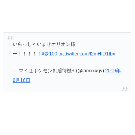
いらっしゃいませオリオン様ーーーーー
ー！！！！！
#夢100
pic.twitter.com/f2mHID1tbx
— マイはポケモン剣盾待機⚡️ (@iamxxxgv)
2019年
6月16日