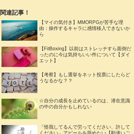
関連記事！
【マイの気付き】MMORPGが苦手な理
由：操作するキャラに感情移入できないか
ら
【FitBoxing】以前はストレッチすら面倒だ
ったのに今は気持ちいい件について【ダイ
エット】
【考察】もし選挙をネット投票にしたらど
うなるかな？？
☆自分の成長を止めているのは、潜在意識
の中の自分かもしれない
「怪我してるんで労ってください、許して
ください」アピールを辞めたい【勘違いご