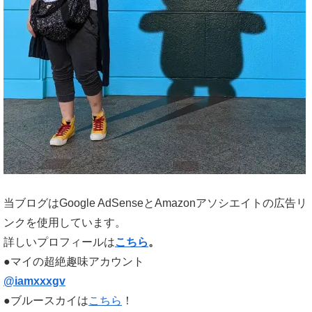
当ブログはGoogle AdSenseとAmazonアソシエイトの広告リ
ンクを使用しています。
詳しいプロフィールは
こちら
。
●マイの超絶趣味アカウント
@iamxxxgv
●ブルースカイは
こちら
！