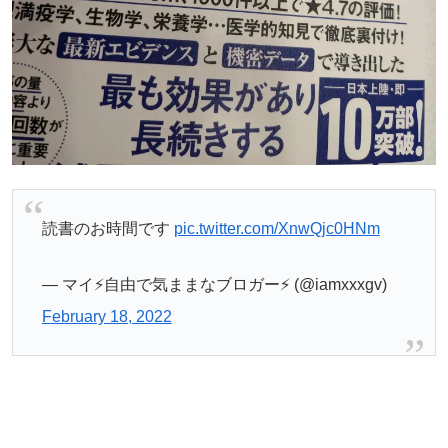
読書のお時間です
pic.twitter.com/XnwQjc0HNm
— マイ⚡️自由で気ままなブロガー⚡️ (@iamxxxgv)
February 18, 2022