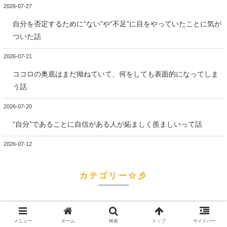
2026-07-27
自分を否定するために”ない”や”不足”に目をやっていたことに気が
ついた話
2026-07-21
ココロの奥底はまだ拗ねていて、何をしても表面的になってしま
う話
2026-07-20
”自分”であることに自信がある人が妬ましく羨ましいって話
2026-07-12
カテゴリー☆彡
AC・毒親育ち
179
メニュー
ホーム
検索
トップ
サイドバー