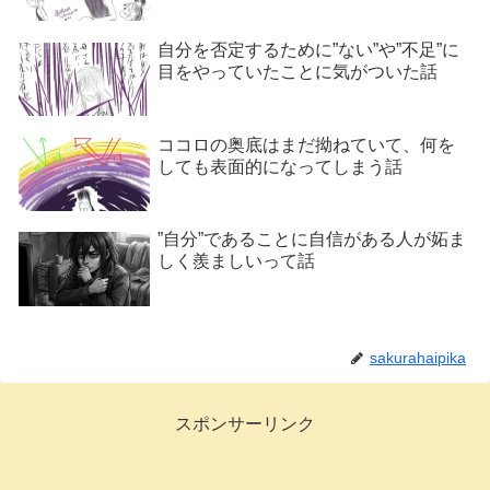
自分を否定するために”ない”や”不足”に
目をやっていたことに気がついた話
ココロの奥底はまだ拗ねていて、何を
しても表面的になってしまう話
”自分”であることに自信がある人が妬ま
しく羨ましいって話
sakurahaipika
スポンサーリンク