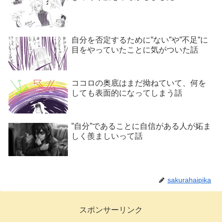
自分を否定するために”ない”や”不足”に
目をやっていたことに気がついた話
ココロの奥底はまだ拗ねていて、何を
しても表面的になってしまう話
”自分”であることに自信がある人が妬ま
しく羨ましいって話
sakurahaipika
スポンサーリンク