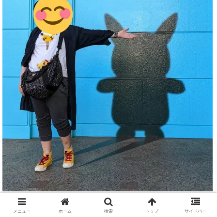
当ブログはGoogle AdSenseとAmazonアソシエイトの広告リ
メニュー
ホーム
検索
トップ
サイドバー