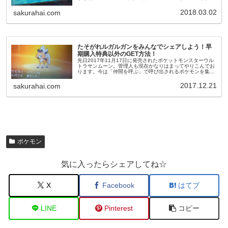
い!!!!!「え、どうやって色違いに遭うの？」と思われたそこ
のあ...
2018.03.02
sakurahai.com
たそがれルガルガンをみんなでシェアしよう！早
期購入特典以外のGET方法！
先日2017年11月17日に発売されたポケットモンスターウル
トラサンムーン。管理人も現在かなりはまってやりこんでお
ります。今は「仲間を呼ぶ」で呼び出されるポケモンを集中
的に狙ってプレイ中です。図鑑を完成させるために躍起にな
っています！このポ...
2017.12.21
sakurahai.com
ポケモン
気に入ったらシェアしてね☆
X
Facebook
はてブ
LINE
Pinterest
コピー